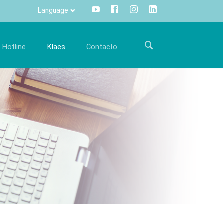
Language
Saltar
navegación
Hotline
Klaes
Contacto
arrera
Comunicación
Internacional
orme parte de nuestro equipo internacional y
Toda la información pulsando un
Como encontrarnos
en la
póyenos con su conocimiento experto.
botón - centralizado y transparente.
Formulario de contacto
fertas de trabajo
Info Manager
CRM
DMS
openTRANS
s trade
Klaes 3D
n innovadora
La solución para la
rcialización de
fabricación de verandas y