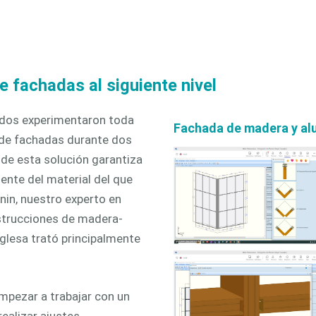
icación
ventanas
3D
tizada
e fachadas al siguiente nivel
ados experimentaron toda
Fachada de madera y alu
 de fachadas durante dos
 de esta solución garantiza
ente del material del que
anin, nuestro experto en
strucciones de madera-
nglesa trató principalmente
mpezar a trabajar con un
ealizar ajustes