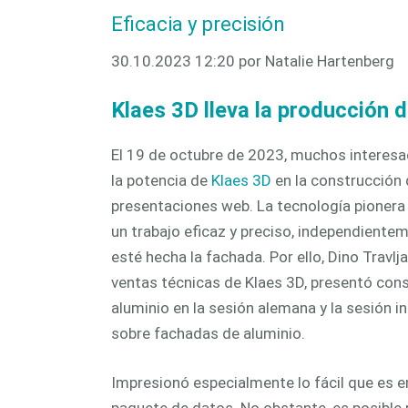
una fabr
Eficacia y precisión
CAM 
automa
30.10.2023 12:20
por Natalie Hartenberg
Klaes 3D lleva la producción d
El 19 de octubre de 2023, muchos interes
la potencia de
Klaes 3D
en la construcción
presentaciones web. La tecnología pionera
un trabajo eficaz y preciso, independientem
esté hecha la fachada. Por ello, Dino Travlj
ventas técnicas de Klaes 3D, presentó con
aluminio en la sesión alemana y la sesión i
sobre fachadas de aluminio.
Impresionó especialmente lo fácil que es e
paquete de datos. No obstante, es posible r