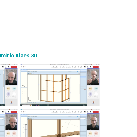
 y puertas
fachadas
minio Klaes 3D