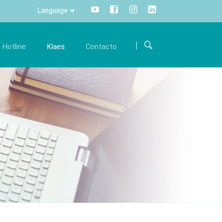
Language
Saltar
navegación
Hotline
Klaes
Contacto
arrera
Comunicación
Internacional
orme parte de nuestro equipo internacional y
Toda la información pulsando un
Como encontrarnos
en la
póyenos con su conocimiento experto.
botón - centralizado y transparente.
Formulario de contacto
fertas de trabajo
Info Manager
CRM
DMS
openTRANS
s trade
Klaes 3D
n innovadora
La solución para la
rcialización de
fabricación de verandas y