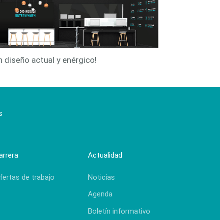
n diseño actual y enérgico!
s
arrera
Actualidad
fertas de trabajo
Noticias
Agenda
Boletín informativo