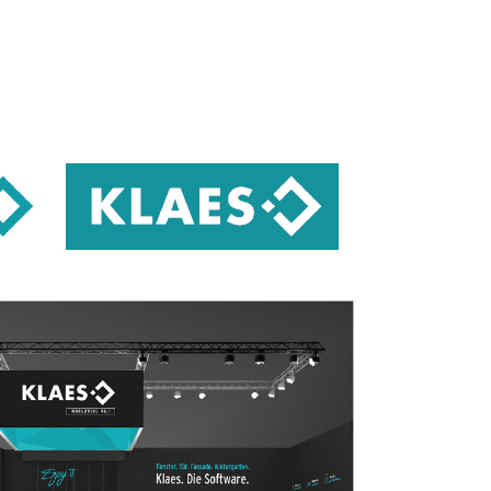
 y puertas
fachadas