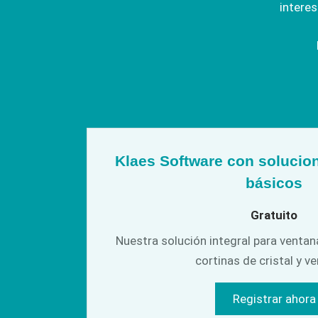
interes
una fabr
CAM 
automa
Klaes Software con solucio
básicos
Gratuito
Nuestra solución integral para ventan
cortinas de cristal y v
Registrar ahora