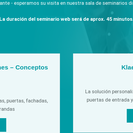
ante - esperamos su visita en nuestra sala de seminarios di
icación
ventanas
3D
tizada
La duración del seminario web será de aprox. 45 minutos
nes – Conceptos
Kla
La solución personali
puertas de entrada y
as, puertas, fachadas,
erandas