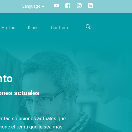
Language
Saltar
navegación
Hotline
Klaes
Contacto
arrera
Comunicación
Internacional
orme parte de nuestro equipo internacional y
Toda la información pulsando un
Como encontrarnos
en la
póyenos con su conocimiento experto.
botón - centralizado y transparente.
Formulario de contacto
nto
fertas de trabajo
Info Manager
CRM
ones actuales
DMS
openTRANS
s trade
Klaes 3D
r las soluciones actuales que
n innovadora
La solución para la
ione el tema que le sea más
rcialización de
fabricación de verandas y