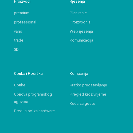
Proizvodi
Rješenja
premium
Planiranje
professional
Proizvodnja
vario
Web rješenja
trade
Komunikacija
3D
Obuka i Podrška
Kompanija
Obuke
Kratko predstavljanje
Obnova programskog
Pregled kroz vrijeme
ugovora
Kuća za goste
Preduslovi za hardware