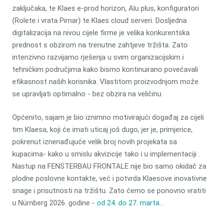
zaključaka, te Klaes e-prod horizon, Alu plus, konfiguratori
(Rolete i vrata Pirnar) te Klaes cloud serveri. Dosljedna
digitalizacija na nivou cijele firme je velika konkurentska
prednost s obzirom na trenutne zahtjeve tržišta. Zato
intenzivno razvijamo rješenja u svim organizacijskim i
tehničkim područjima kako bismo kontinuirano povećavali
efikasnost naših korisnika. Vlastitom proizvodnjom može
se upravljati optimalno - bez obzira na veličinu.
Općenito, sajam je bio iznimno motivirajući događaj za cijeli
tim Klaesa, koji će imati uticaj još dugo, jer je, primjerice,
pokrenut iznenađujuće velik broj novih projekata sa
kupacima- kako u smislu akvizicije tako i u implementaciji .
Nastup na FENSTERBAU FRONTALE nije bio samo okidač za
plodne poslovne kontakte, već i potvrda Klaesove inovativne
snage i prisutnosti na tržištu. Zato ćemo se ponovno vratiti
u Nürnberg 2026. godine -
od 24. do 27. marta...