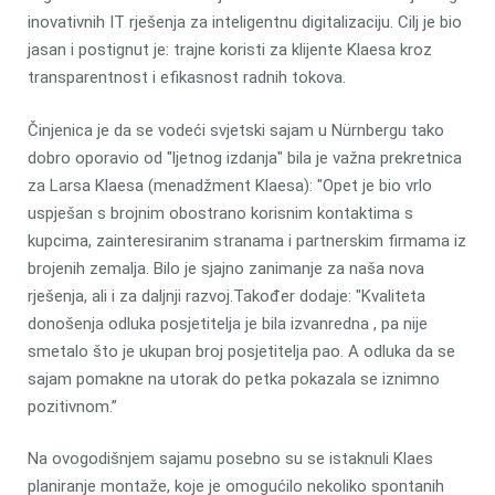
inovativnih IT rješenja za inteligentnu digitalizaciju. Cilj je bio
jasan i postignut je: trajne koristi za klijente Klaesa kroz
transparentnost i efikasnost radnih tokova.
Činjenica je da se vodeći svjetski sajam u Nürnbergu tako
dobro oporavio od "ljetnog izdanja" bila je važna prekretnica
za Larsa Klaesa (menadžment Klaesa): "Opet je bio vrlo
uspješan s brojnim obostrano korisnim kontaktima s
kupcima, zainteresiranim stranama i partnerskim firmama iz
brojenih zemalja. Bilo je sjajno zanimanje za naša nova
rješenja, ali i za daljnji razvoj.Također dodaje: "Kvaliteta
donošenja odluka posjetitelja je bila izvanredna , pa nije
smetalo što je ukupan broj posjetitelja pao. A odluka da se
sajam pomakne na utorak do petka pokazala se iznimno
pozitivnom.”
Na ovogodišnjem sajamu posebno su se istaknuli Klaes
planiranje montaže, koje je omogućilo nekoliko spontanih