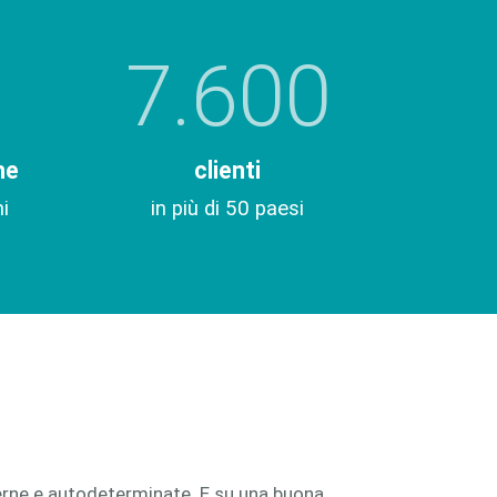
7.600
he
clienti
i
in più di 50 paesi
oderne e autodeterminate. E su una buona