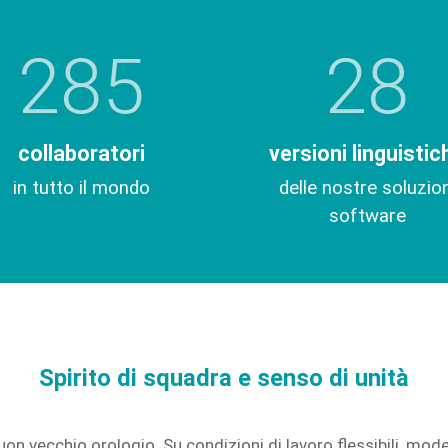
285
28
collaboratori
versioni linguistic
in tutto il mondo
delle nostre soluzion
software
Spirito di squadra e senso di unità
 buon vecchio orologio. Su condizioni di lavoro flessibili, m