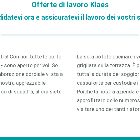
Offerte di lavoro Klaes
2D
idatevi ora e assicuratevi il lavoro dei vostri 
3D
tra! Con noi, tutte le porte
La sera potete cucinare i vo
- sono aperte per voi! Se
grigliata sulla terrazza. È 
laborazione cordiale vi sta a
tutta la durata del soggior
 nostra apprezzabile
cassaforte per custodire i 
ori di squadra, allora siete
Poiché la nostra azienda è 
approfittare delle numerose
visitare uno dei tanti ristor