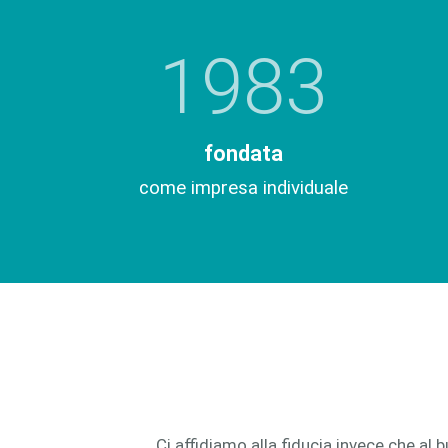
1983
fondata
come impresa individuale
Ci affidiamo alla fiducia invece che al