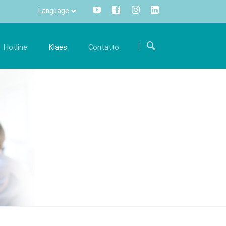
Language
Salta
la
Hotline
Klaes
Contatto
navigazione
arriera
Comunicazione
Internazionale
ostre
iventa parte di un team internazionale e
Tutte le informazioni con un click -
Come arrivare
upportaci con le tue conoscenze specialistiche.
centralizzate e trasparenti.
ware Klaes
Modulo di contatto
fferte di lavoro
Info Manager
CRM
DMS
openTRANS
s trade
Klaes 3D
one software
Per la costruzione di
i rivenditori
verande e facciate