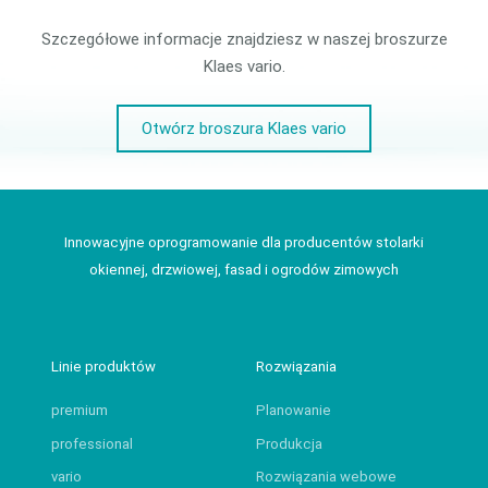
Szczegółowe informacje znajdziesz w naszej broszurze
Klaes vario.
Otwórz broszura Klaes vario
Innowacyjne oprogramowanie dla producentów stolarki
okiennej, drzwiowej, fasad i ogrodów zimowych
Linie produktów
Rozwiązania
premium
Planowanie
professional
Produkcja
vario
Rozwiązania webowe