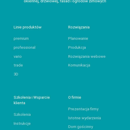
okiennej, drzwiowej, fasad i ogrodów zimowych
Linie produktów
Rozwiązania
premium
Planowanie
professional
Produkcja
vario
Rozwiązania webowe
trade
Komunikacja
3D
Szkolenia i Wsparcie
O firmie
klienta
Prezentacja firmy
Szkolenia
Istotne wydarzenia
Instrukcje
Dom gościnny