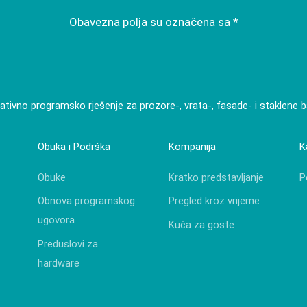
odnjom
3D
Obavezna polja su označena sa *
ativno programsko rješenje za prozore-, vrata-, fasade- i staklene 
Obuka i Podrška
Kompanija
K
Obuke
Kratko predstavljanje
P
Obnova programskog
Pregled kroz vrijeme
ugovora
Kuća za goste
Preduslovi za
hardware