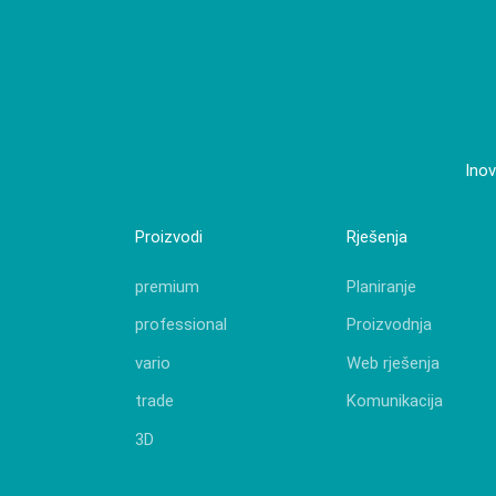
proizv
CAM 
Inov
Proizvodi
Rješenja
premium
Planiranje
professional
Proizvodnja
vario
Web rješenja
trade
Komunikacija
3D