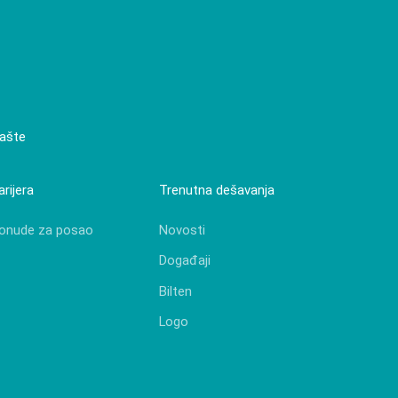
bašte
arijera
Trenutna dešavanja
onude za posao
Novosti
Događaji
Bilten
Logo