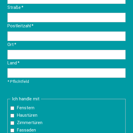
Pflichtfeld
Straße
*
Pflichtfeld
Postleitzahl
*
Pflichtfeld
Ort
*
Pflichtfeld
Land
*
* Pflichtfeld
Ich handle mit
Fenstern
Haustüren
Zimmertüren
Fassaden