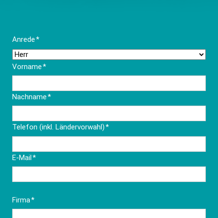
Pflichtfeld
Anrede
*
Pflichtfeld
Vorname
*
Pflichtfeld
Nachname
*
Pflichtfeld
Telefon (inkl. Ländervorwahl)
*
Pflichtfeld
E-Mail
*
Pflichtfeld
Firma
*