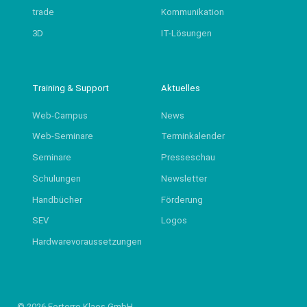
trade
Kommunikation
3D
IT-Lösungen
Training & Support
Aktuelles
Web-Campus
News
Web-Seminare
Terminkalender
Seminare
Presseschau
Schulungen
Newsletter
Handbücher
Förderung
SEV
Logos
Hardwarevoraussetzungen
© 2026 Forterro Klaes GmbH