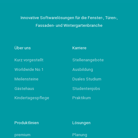
Innovative Softwarelösungen für die Fenster-, Türen-,
Fassaden- und Wintergartenbranche
Über uns
Karriere
Kurz vorgestellt
Stellenangebote
Worldwide No.1
Ausbildung
Meilensteine
Duales Studium
Gästehaus
Studentenjobs
Kindertagespflege
Praktikum
Produktlinien
Lösungen
premium
Planung