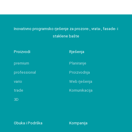
Inovativno programsko rješenje za prozore-, vrata-, fasade- i
staklene bašte
Proizvodi
Rješenja
premium
Planiranje
professional
Proizvodnja
vario
Web rješenja
trade
Komunikacija
3D
Obuka i Podrška
Kompanija