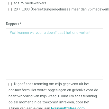
tot 75 medewerkers
20 / 5.000 Übersetzungsergebnisse meer dan 75 medewerk
Verplicht
Rapport
*
veld
Ik geef toestemming om mijn gegevens uit het
contactformulier wordt opgeslagen en gebruikt voor de
beantwoording van mijn vraag. U kunt uw toestemming
op elk moment in de toekomst intrekken, door het
sturen van een e-mail aan
lweinand@klaes.com
.