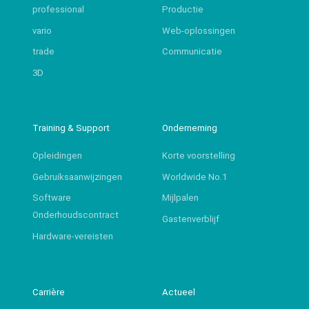
professional
Productie
vario
Web-oplossingen
trade
Communicatie
3D
Training & Support
Onderneming
Opleidingen
Korte voorstelling
Gebruiksaanwijzingen
Worldwide No.1
Software
Mijlpalen
Onderhoudscontract
Gastenverblijf
Hardware-vereisten
Carrière
Actueel