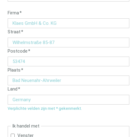
Verplicht
Firma
*
veld
Verplicht
Straat
*
veld
Verplicht
Postcode
*
veld
Verplicht
Plaats
*
veld
Verplicht
Land
*
veld
Verplichte velden zijn met * gekenmerkt.
Ik handel met
Venster