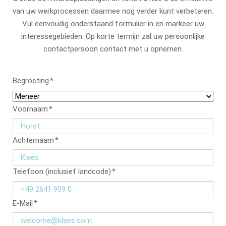
van uw werkprocessen daarmee nog verder kunt verbeteren.
Vul eenvoudig onderstaand formulier in en markeer uw
interessegebieden. Op korte termijn zal uw persoonlijke
contactpersoon contact met u opnemen.
Verplicht
Begroeting
*
veld
Verplicht
Voornaam
*
veld
Verplicht
Achternaam
*
veld
Verplicht
Telefoon (inclusief landcode)
*
veld
Verplicht
E-Mail
*
veld