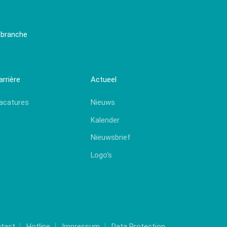
ebranche
arrière
Actueel
acatures
Nieuws
Kalender
Nieuwsbrief
Logo‘s
tact
Hotline
Impressum
Data Protection