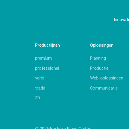
Innovat
Productlijnen
Oplossingen
premium
Planning
professional
Productie
vario
Web-oplossingen
trade
Communicatie
3D
© 2026 Forterro Klaes GmbH