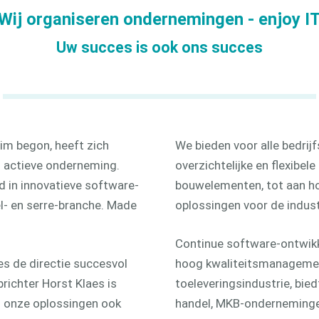
ctie
kozijn
Wij organiseren ondernemingen - enjoy I
3D
Uw succes is ook ons succes
im begon, heeft zich
We bieden voor alle bedri
l actieve onderneming.
overzichtelijke en flexibel
d in innovatieve software-
bouwelementen, tot aan h
el- en serre-branche. Made
oplossingen voor de indust
Continue software-ontwikke
es de directie succesvol
hoog kwaliteitsmanagemen
richter Horst Klaes is
toeleveringsindustrie, bie
 onze oplossingen ook
handel, MKB-ondernemingen