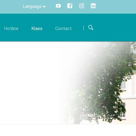
Language
Navigatie
overslaan
Hotline
Klaes
Contact
arrière
Comunicare
International
onze
p zoek naar uw droombaan? Wij hebben hem!
Alle informatie per muisklik -
Route
centraal en transparant.
acatures
ontract
Contactformulier
Info Manager
CRM
DMS
openTRANS
s trade
Klaes 3D
ideale
Voor de serre- en
ossing voor de
gevelbouw