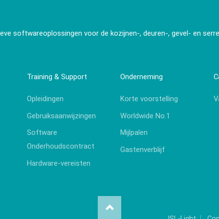
ieve softwareoplossingen voor de kozijnen-, deuren-, gevel- en serr
Training & Support
Onderneming
C
Opleidingen
Korte voorstelling
V
Gebruiksaanwijzingen
Worldwide No.1
Software
Mijlpalen
Onderhoudscontract
Gastenverblijf
Hardware-vereisten
ISL-Light
Con