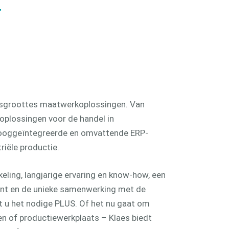
enhandel
T
jfsgroottes maatwerkoplossingen. Van
e oplossingen voor de handel in
ooggeïntegreerde en omvattende ERP-
riële productie.
ling, langjarige ervaring en know-how, een
t en de unieke samenwerking met de
dt u het nodige PLUS. Of het nu gaat om
 of productiewerkplaats – Klaes biedt