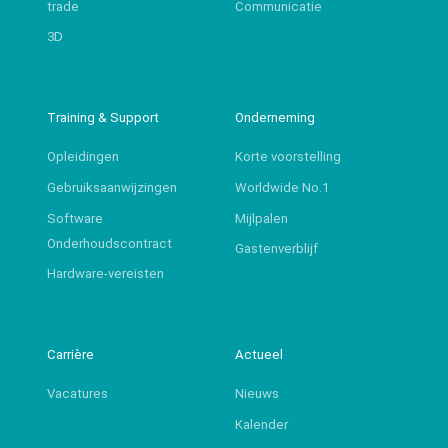
trade
Communicatie
3D
Training & Support
Onderneming
Opleidingen
Korte voorstelling
Gebruiksaanwijzingen
Worldwide No.1
Software
Mijlpalen
Onderhoudscontract
Gastenverblijf
Hardware-vereisten
Carrière
Actueel
Vacatures
Nieuws
Kalender