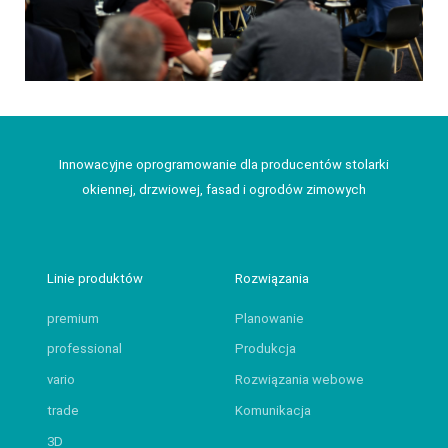
Innowacyjne oprogramowanie dla producentów stolarki
okiennej, drzwiowej, fasad i ogrodów zimowych
Linie produktów
Rozwiązania
premium
Planowanie
professional
Produkcja
vario
Rozwiązania webowe
trade
Komunikacja
3D