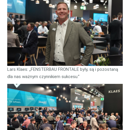
Lars Klaes: „FENSTERBAU FRONTALE były, są i pozostaną
dla nas ważnym czynnikiem sukcesu.”