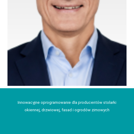
Innowacyjne oprogramowanie dla producentów stolarki
okiennej, drzwiowej, fasad i ogrodów zimowych