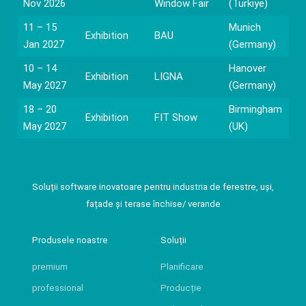
Nov 2026
Window Fair
(Türkiye)
11 – 15
Munich
Exhibition
BAU
Jan 2027
(Germany)
10 – 14
Hanover
Exhibition
LIGNA
May 2027
(Germany)
18 – 20
Birmingham
Exhibition
FIT Show
May 2027
(UK)
Soluții software inovatoare pentru industria de ferestre, uși,
fațade și terase închise/ verande
Produsele noastre
Soluții
premium
Planificare
professional
Producție