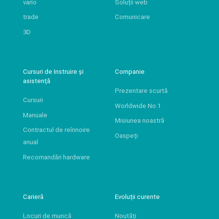
vario
Soluții web
trade
Comunicare
3D
Cursuri de Instruire și
Companie
asistență
Prezentare scurtă
Cursuri
Worldwide No.1
Manuale
Misiunea noastră
Contractul de reînnoire
Oaspeți
anual
Recomandări hardware
Carieră
Evoluții curente
Locuri de muncă
Noutăți