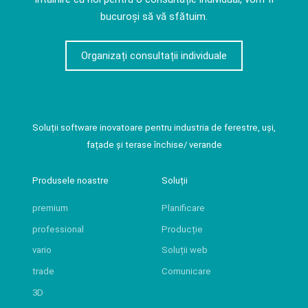
bucuroși să vă sfătuim.
Organizați consultații individuale
Soluții software inovatoare pentru industria de ferestre, uși,
fațade și terase închise/ verande
Produsele noastre
Soluții
premium
Planificare
professional
Producție
vario
Soluții web
trade
Comunicare
3D