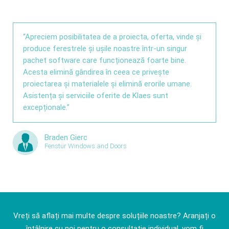
“Apreciem posibilitatea de a proiecta, oferta, vinde și
produce ferestrele și ușile noastre într-un singur
pachet software care funcționează foarte bine.
Acesta elimină gândirea în ceea ce privește
proiectarea și materialele și elimină erorile umane.
Asistența și serviciile oferite de Klaes sunt
excepționale.”
Braden Gierc
Fenstür Windows and Doors
Vreți să aflați mai multe despre soluțiile noastre? Aranjați o
întâlnire cu noi pentru o consultație individual, vom fi