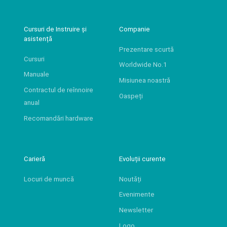
Cursuri de Instruire și
Companie
asistență
Prezentare scurtă
Cursuri
Worldwide No.1
Manuale
Misiunea noastră
Contractul de reînnoire
Oaspeți
anual
Recomandări hardware
Carieră
Evoluții curente
Locuri de muncă
Noutăți
Evenimente
Newsletter
Logo