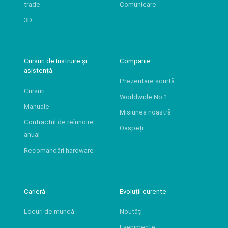
trade
Comunicare
3D
Cursuri de Instruire și
Companie
asistență
Prezentare scurtă
Cursuri
Worldwide No.1
Manuale
Misiunea noastră
Contractul de reînnoire
Oaspeți
anual
Recomandări hardware
Carieră
Evoluții curente
Locuri de muncă
Noutăți
Evenimente