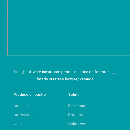
Soluții software inovatoare pentru industria de ferestre, uși,
fațade și terase închise/ verande
Produsele noastre
Soluții
premium
Planificare
professional
Producție
vario
Soluții web