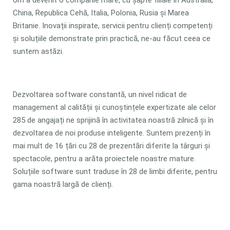
om a devenit o companie mare, cu șapte filiale în Australia,
China, Republica Cehă, Italia, Polonia, Rusia și Marea
Britanie. Inovații inspirate, servicii pentru clienți competenți
și soluțiile demonstrate prin practică, ne-au făcut ceea ce
suntem astăzi.
Dezvoltarea software constantă, un nivel ridicat de
management al calității și cunoștințele expertizate ale celor
285 de angajați ne sprijină în activitatea noastră zilnică și în
dezvoltarea de noi produse inteligente. Suntem prezenți în
mai mult de 16 țări cu 28 de prezentări diferite la târguri și
spectacole, pentru a arăta proiectele noastre mature.
Soluțiile software sunt traduse în 28 de limbi diferite, pentru
gama noastră largă de clienți.