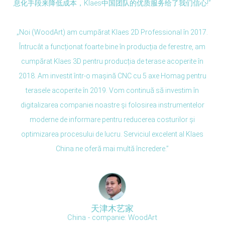
息化手段来降低成本，Klaes中国团队的优质服务给了我们信心!”
„Noi (WoodArt) am cumpărat Klaes 2D Professional în 2017.
Întrucât a funcționat foarte bine în producția de ferestre, am
cumpărat Klaes 3D pentru producția de terase acoperite în
2018. Am investit într-o mașină CNC cu 5 axe Homag pentru
terasele acoperite în 2019. Vom continuă să investim în
digitalizarea companiei noastre și folosirea instrumentelor
moderne de informare pentru reducerea costurilor și
optimizarea procesului de lucru. Serviciul excelent al Klaes
China ne oferă mai multă încredere.”
天津木艺家
China - companie: WoodArt