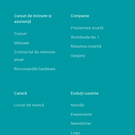
Cursuri de Instruire și
Companie
asistență
Prezentare scurtă
Cursuri
Worldwide No.1
Manuale
Misiunea noastră
Contractul de reînnoire
Oaspeți
anual
Recomandări hardware
Carieră
Evoluții curente
Locuri de muncă
Noutăți
Evenimente
Newsletter
Logo