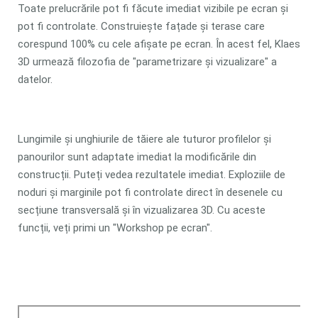
Toate prelucrările pot fi făcute imediat vizibile pe ecran și
pot fi controlate. Construiește fațade și terase care
corespund 100% cu cele afișate pe ecran. În acest fel, Klaes
3D urmează filozofia de "parametrizare și vizualizare" a
datelor.
Lungimile și unghiurile de tăiere ale tuturor profilelor și
panourilor sunt adaptate imediat la modificările din
construcții. Puteți vedea rezultatele imediat. Exploziile de
noduri și marginile pot fi controlate direct în desenele cu
secțiune transversală și în vizualizarea 3D. Cu aceste
funcții, veți primi un "Workshop pe ecran".