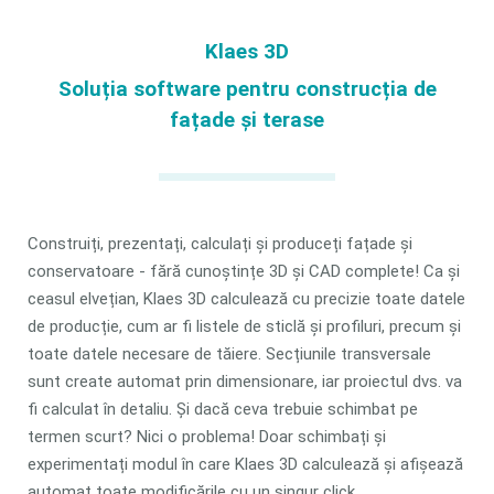
Klaes 3D
Soluția software pentru construcția de
fațade și terase
Construiți, prezentați, calculați și produceți fațade și
conservatoare - fără cunoștințe 3D și CAD complete! Ca și
ceasul elvețian, Klaes 3D calculează cu precizie toate datele
de producție, cum ar fi listele de sticlă și profiluri, precum și
toate datele necesare de tăiere. Secțiunile transversale
sunt create automat prin dimensionare, iar proiectul dvs. va
fi calculat în detaliu. Și dacă ceva trebuie schimbat pe
termen scurt? Nici o problema! Doar schimbați și
experimentați modul în care Klaes 3D calculează și afișează
automat toate modificările cu un singur click .