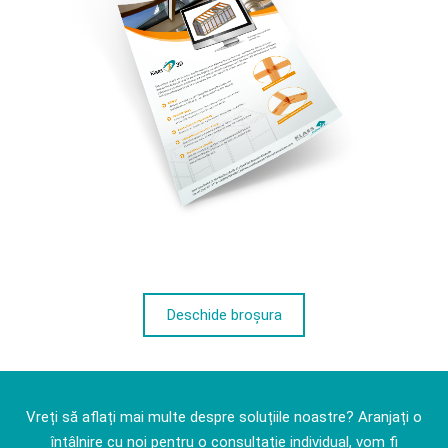
Deschide broșura
Vreți să aflați mai multe despre soluțiile noastre? Aranjați o
întâlnire cu noi pentru o consultație individual, vom fi