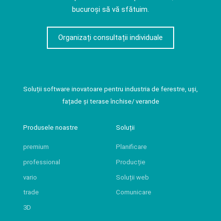
bucuroși să vă sfătuim.
Organizați consultații individuale
Soluții software inovatoare pentru industria de ferestre, uși,
fațade și terase închise/ verande
Produsele noastre
Soluții
premium
Planificare
professional
Producție
vario
Soluții web
trade
Comunicare
3D