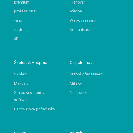
premium
Plánování
professional
Výroba
vario
Webová řešení
trade
Komunikace
3D
Školení & Podpora
O společnosti
Školení
Krátké představení
Manuály
Milníky
Smlouva o obnově
Náš penzion
softwaru
Hardwarové požadavky
Kariéra
Aktuality