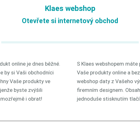
Klaes webshop
Otevřete si internetový obchod
odukt online je dnes běžné.
S Klaes webshopem máte po
e by si Vaši obchodníci
Vaše produkty online a be
chny Vaše produkty ve
webshop daty z Vašeho vý
enže byste zvýšili
firemním designem. Obsah 
amozřejmě i obrat!
jednoduše stisknutím tlačí