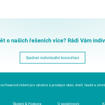
t o našich řešeních více? Rádi Vám indi
Sjednat individuální konzultaci
í softwarová řešení pro výrobce a prodejce oken, dveří, fasád a zimn
Školení & Podpora
O společnosti
K