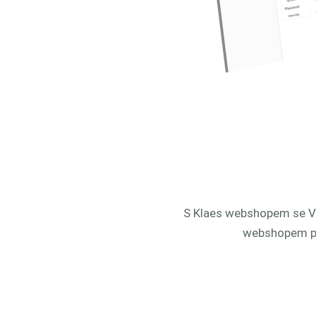
S Klaes webshopem se Vám
webshopem pro