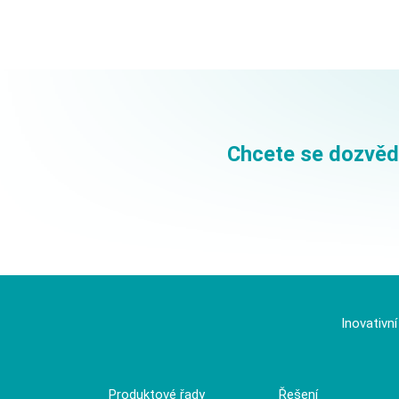
Chcete se dozvědě
Inovativn
Produktové řady
Řešení