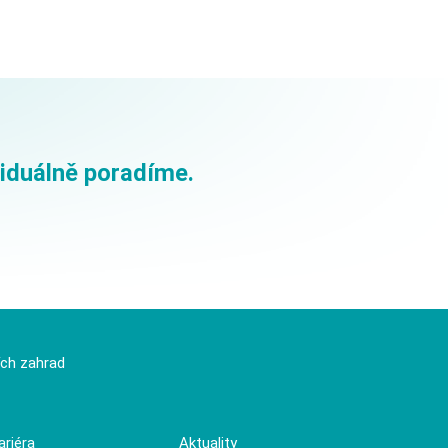
viduálně poradíme.
ích zahrad
ariéra
Aktuality