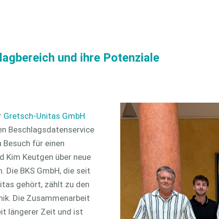
Hinweisgeber
openTRANS
agbereich und ihre Potenziale
r
Gretsch-Unitas GmbH
 den Beschlagsdatenservice
n Besuch für einen
nd Kim Keutgen über neue
 Die BKS GmbH, die seit
as gehört, zählt zu den
hnik. Die Zusammenarbeit
t längerer Zeit und ist