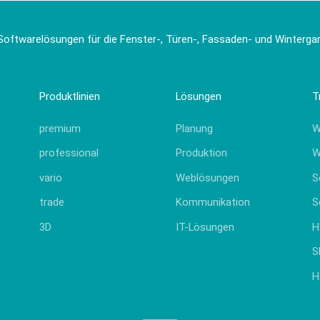
Softwarelösungen für die Fenster-, Türen-, Fassaden- und Winterg
Produktlinien
Lösungen
T
premium
Planung
W
professional
Produktion
W
vario
Weblösungen
S
trade
Kommunikation
S
3D
IT-Lösungen
H
S
H