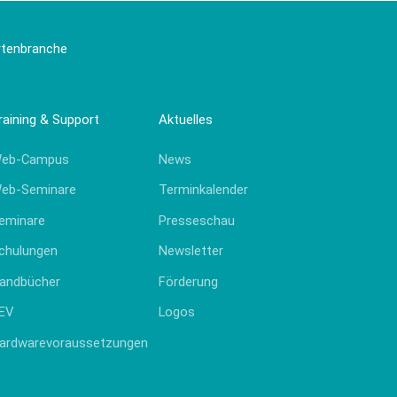
artenbranche
raining & Support
Aktuelles
eb-Campus
News
eb-Seminare
Terminkalender
eminare
Presseschau
chulungen
Newsletter
andbücher
Förderung
EV
Logos
ardwarevoraussetzungen