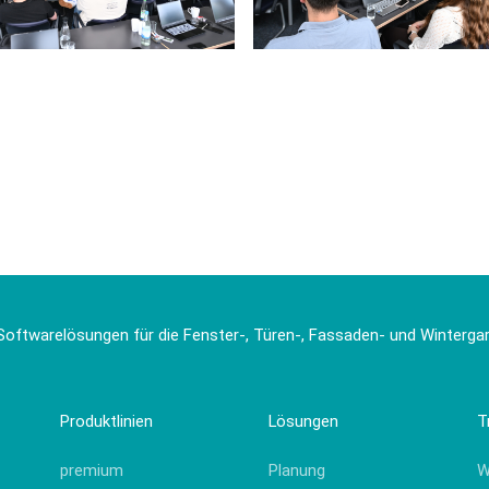
Softwarelösungen für die Fenster-, Türen-, Fassaden- und Winterg
Produktlinien
Lösungen
T
premium
Planung
W