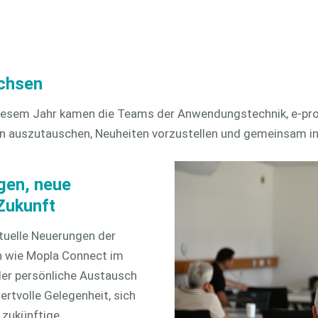
Hinweisgeber
openTRANS
chsen
n diesem Jahr kamen die Teams der Anwendungstechnik, e-prod
uszutauschen, Neuheiten vorzustellen und gemeinsam in d
gen, neue
 Zukunft
uelle Neuerungen der
n wie Mopla Connect im
der persönliche Austausch
ertvolle Gelegenheit, sich
 zukünftige