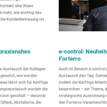
ontakt aller Klaes
l mehr, wie wichtig das
iche Kundenbetreuung ist.
 praxisnahes
e-control: Neuheit
Forterro
e Austausch der Kollegen
Auch im Bereich e-control 
mgesetzt, wie wurden
Austausch den Tag. Gemei
as lässt sich für künftige
zudem die künftige Arbeits
ungsaustausch wurden die
besprochen – ein Thema, da
rizon geschult – darunter
strategische Ausrichtung 
QRack, Abstellorte, die
den Forterro-Verantwortlic