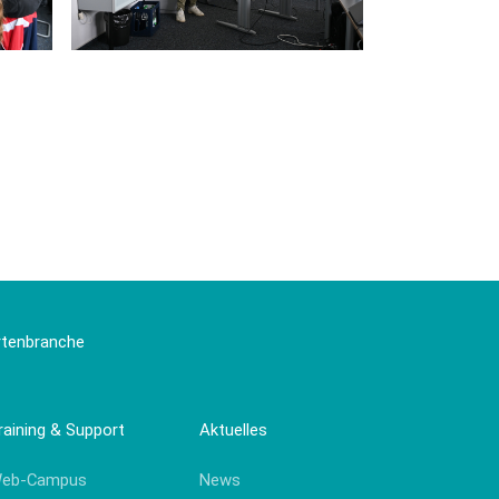
artenbranche
raining & Support
Aktuelles
eb-Campus
News