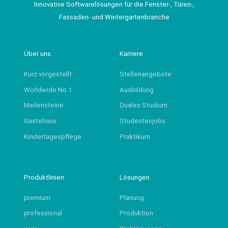
Innovative Softwarelösungen für die Fenster-, Türen-,
Fassaden- und Wintergartenbranche
Über uns
Karriere
Kurz vorgestellt
Stellenangebote
Worldwide No.1
Ausbildung
Meilensteine
Duales Studium
Gästehaus
Studentenjobs
Kindertagespflege
Praktikum
Produktlinien
Lösungen
premium
Planung
professional
Produktion