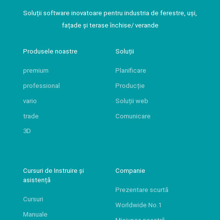
Soluții software inovatoare pentru industria de ferestre, uși,
fațade și terase închise/ verande
Produsele noastre
Soluții
premium
Planificare
professional
Producție
vario
Soluții web
trade
Comunicare
3D
Cursuri de Instruire și
Companie
asistență
Prezentare scurtă
Cursuri
Worldwide No.1
Manuale