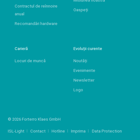
Misiunea noastră
Contractul de reînnoire
Oaspeți
anual
Recomandări hardware
Carieră
Evoluții curente
Locuri de muncă
Noutăți
Evenimente
Newsletter
Logo
© 2026 Forterro Klaes GmbH
ISL-Light
Contact
Hotline
Imprima
Data Protection