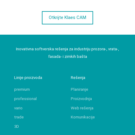
Otkrijte Klaes CAM
Inovativna softverska rešenja za industriju prozora-, vrata-,
fasada- i zimkih bašta
Linije proizvoda
Rešenja
premium
Planiranje
professional
Proizvodnja
vario
Web rešenja
trade
Komunikacije
3D