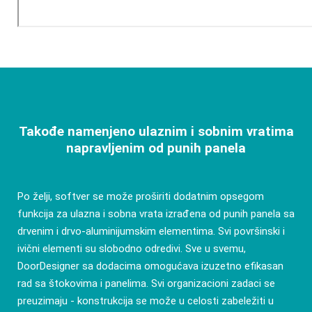
Takođe namenjeno ulaznim i sobnim vratima
napravljenim od punih panela
Po želji, softver se može proširiti dodatnim opsegom
funkcija za ulazna i sobna vrata izrađena od punih panela sa
drvenim i drvo-aluminijumskim elementima. Svi površinski i
ivični elementi su slobodno odredivi. Sve u svemu,
DoorDesigner sa dodacima omogućava izuzetno efikasan
rad sa štokovima i panelima. Svi organizacioni zadaci se
preuzimaju - konstrukcija se može u celosti zabeležiti u