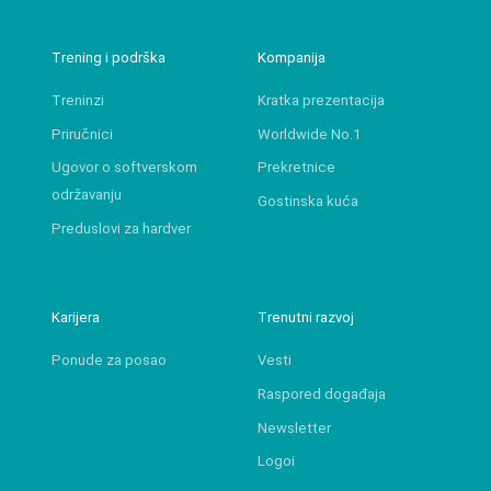
Trening i podrška
Kompanija
Treninzi
Kratka prezentacija
Priručnici
Worldwide No.1
Ugovor o softverskom
Prekretnice
održavanju
Gostinska kuća
Preduslovi za hardver
Karijera
Trenutni razvoj
Ponude za posao
Vesti
Raspored događaja
Newsletter
Logoi