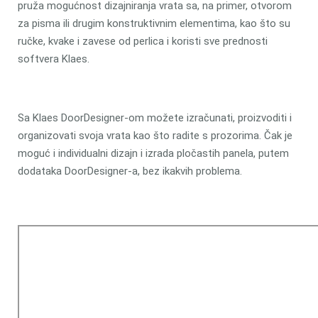
pruža mogućnost dizajniranja vrata sa, na primer, otvorom
za pisma ili drugim konstruktivnim elementima, kao što su
ručke, kvake i zavese od perlica i koristi sve prednosti
softvera Klaes.
Sa Klaes DoorDesigner-om možete izračunati, proizvoditi i
organizovati svoja vrata kao što radite s prozorima. Čak je
moguć i individualni dizajn i izrada pločastih panela, putem
dodataka DoorDesigner-a, bez ikakvih problema.