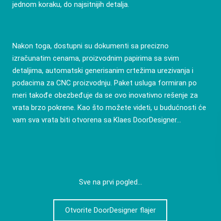
jednom koraku, do najsitnijih detalja.
Nakon toga, dostupni su dokumenti sa precizno
izračunatim cenama, proizvodnim papirima sa svim
detaljima, automatski generisanim crtežima urezivanja i
podacima za CNC proizvodnju. Paket usluga formiran po
meri takođe obezbeđuje da se ovo inovativno rešenje za
vrata brzo pokrene. Kao što možete videti, u budućnosti će
vam sva vrata biti otvorena sa Klaes DoorDesigner...
Sve na prvi pogled...
Otvorite DoorDesigner flajer