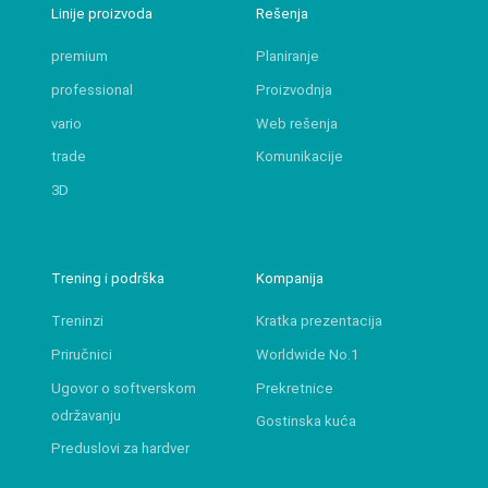
Linije proizvoda
Rešenja
premium
Planiranje
professional
Proizvodnja
vario
Web rešenja
trade
Komunikacije
3D
Trening i podrška
Kompanija
Treninzi
Kratka prezentacija
Priručnici
Worldwide No.1
Ugovor o softverskom
Prekretnice
održavanju
Gostinska kuća
Preduslovi za hardver