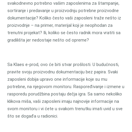
svakodnevno potrebno vašim zaposlenima za štampanje,
sortiranje i predavanje u proizvodnju potrebne proizvodne
dokumentacije? Koliko često vaši zaposleni traže nešto iz
proizvodnje – na primer, materijal koji je neophodan za
trenutni projekat? Ili, koliko se često radnik mora vratiti sa
gradilišta jer nedostaje nešto od opreme?
Sa Klaes e-prod, ovo će biti stvar prošlosti. U budućnosti,
pravite svoju proizvodnu dokumentaciju bez papira. Svaki
zaposleni dobija upravo one informacije koje su mu
potrebne, na njegovom monitoru. Raspoređivanje i izmene u
rasporedu porudžbina postaju dečja igra. Sa samo nekoliko
klikova miša, vaši zaposleni imaju najnovije informacije na
svom monitoru i vi ćete u svakom trenutku imati uvid u sve
što se događa u radionici.