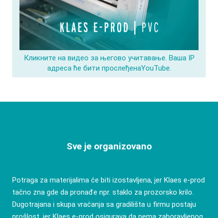
Кликните на видео за његово учитавање. Ваша IP
адреса ће бити прослеђенаYouTube.
Sve je organizovano
Potraga za materijalima će biti izostavljena, jer Klaes e-prod
tačno zna gde da pronađe npr. staklo za prozorsko krilo.
Dugotrajana i skupa vraćanja sa gradilišta u firmu postaju
prošlost, jer Klaes e-prod osigurava da nema zaboravljenog