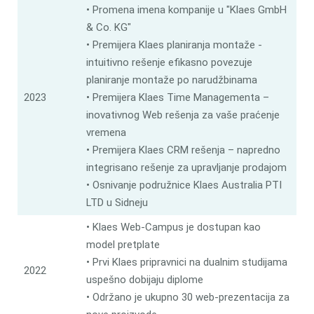
• Promena imena kompanije u "Klaes GmbH
& Co. KG"
• Premijera Klaes planiranja montaže -
intuitivno rešenje efikasno povezuje
planiranje montaže po narudžbinama
2023
• Premijera Klaes Time Managementa –
inovativnog Web rešenja za vaše praćenje
vremena
• Premijera Klaes CRM rešenja – napredno
integrisano rešenje za upravljanje prodajom
• Osnivanje podružnice Klaes Australia PTI
LTD u Sidneju
• Klaes Web-Campus je dostupan kao
model pretplate
• Prvi Klaes pripravnici na dualnim studijama
2022
uspešno dobijaju diplome
• Održano je ukupno 30 web-prezentacija za