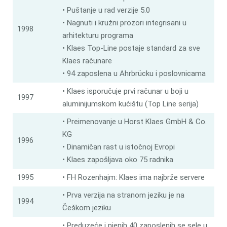
• Puštanje u rad verzije 5.0
• Nagnuti i kružni prozori integrisani u
1998
arhitekturu programa
• Klaes Top-Line postaje standard za sve
Klaes računare
• 94 zaposlena u Ahrbrücku i poslovnicama
• Klaes isporučuje prvi računar u boji u
1997
aluminijumskom kućištu (Top Line serija)
• Preimenovanje u Horst Klaes GmbH & Co.
KG
1996
• Dinamičan rast u istočnoj Evropi
• Klaes zapošljava oko 75 radnika
1995
• FH Rozenhajm: Klaes ima najbrže servere
• Prva verzija na stranom jeziku je na
1994
Češkom jeziku
• Preduzeće i njenih 40 zaposlenih se sele u