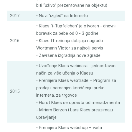
biti “uživo” prezentovane na objektu)
2017
• Novi "izgled" na Internetu
• Klaes "i-Tüpfelchen" je otvoren - dnevni
boravak za bebe od 0 - 3 godine
2016
• Klaes IT rešenja dobijaju nagradu
Wortmann Victor za najbolji servis
• Završena izgradnja nove zgrade
• Uvođenje Klaes webinara - jednostavan
način za više učenja o Klaesu
• Premijera Klaes webtrade – Program za
prodaju, namenjen korišćenju preko
2015
interneta, za trgovce
• Horst Klaes se oprašta od menadžmenta
- Miriam Berzen i Lars Klaes preuzimaju
upravljanje
• Premijera Klaes webshop – vaša