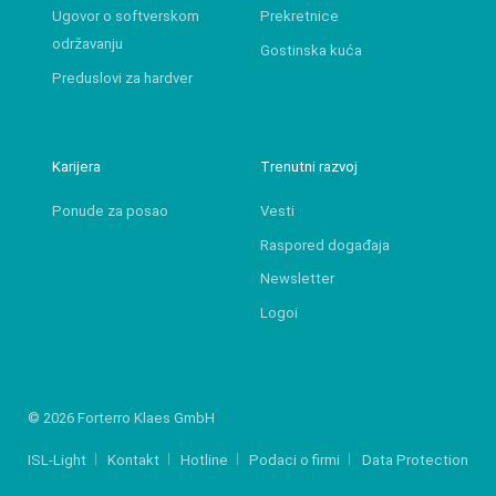
Ugovor o softverskom
Prekretnice
održavanju
Gostinska kuća
Preduslovi za hardver
Karijera
Trenutni razvoj
Ponude za posao
Vesti
Raspored događaja
Newsletter
Logoi
© 2026 Forterro Klaes GmbH
ISL-Light
Kontakt
Hotline
Podaci o firmi
Data Protection