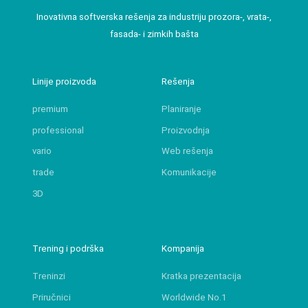
Inovativna softverska rešenja za industriju prozora-, vrata-,
fasada- i zimkih bašta
Linije proizvoda
Rešenja
premium
Planiranje
professional
Proizvodnja
vario
Web rešenja
trade
Komunikacije
3D
Trening i podrška
Kompanija
Treninzi
Kratka prezentacija
Priručnici
Worldwide No.1