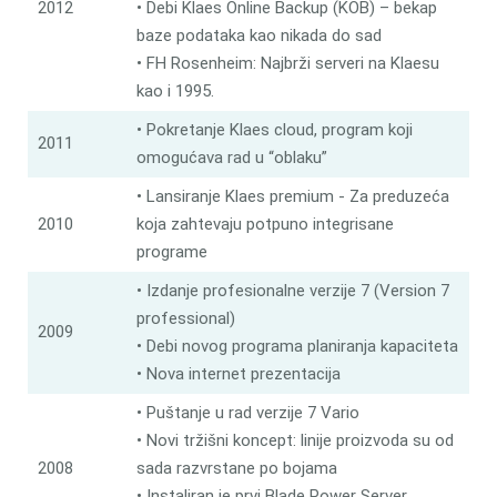
2012
• Debi Klaes Online Backup (KOB) – bekap
baze podataka kao nikada do sad
• FH Rosenheim: Najbrži serveri na Klaesu
kao i 1995.
• Pokretanje Klaes cloud, program koji
2011
omogućava rad u “oblaku”
• Lansiranje Klaes premium - Za preduzeća
2010
koja zahtevaju potpuno integrisane
programe
• Izdanje profesionalne verzije 7 (Version 7
professional)
2009
• Debi novog programa planiranja kapaciteta
• Nova internet prezentacija
• Puštanje u rad verzije 7 Vario
• Novi tržišni koncept: linije proizvoda su od
2008
sada razvrstane po bojama
• Instaliran je prvi Blade Power Server