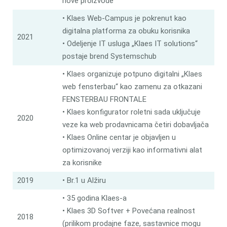
nove proizvode
• Klaes Web-Campus je pokrenut kao
digitalna platforma za obuku korisnika
2021
• Odeljenje IT usluga „Klaes IT solutions“
postaje brend Systemschub
• Klaes organizuje potpuno digitalni „Klaes
web fensterbau“ kao zamenu za otkazani
FENSTERBAU FRONTALE
• Klaes konfigurator roletni sada uključuje
2020
veze ka web prodavnicama četiri dobavljača
• Klaes Online centar je objavljen u
optimizovanoj verziji kao informativni alat
za korisnike
2019
• Br.1 u Alžiru
• 35 godina Klaes-a
• Klaes 3D Softver + Povećana realnost
2018
(prilikom prodajne faze, sastavnice mogu