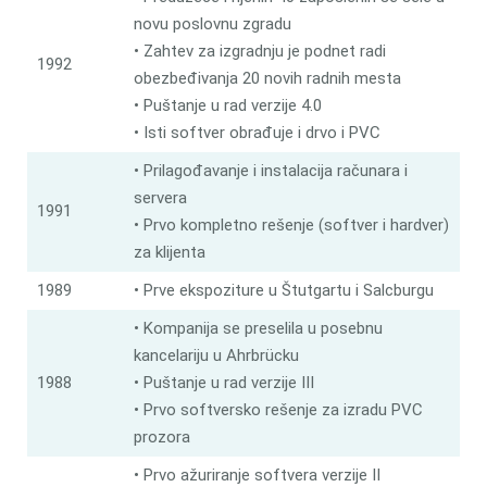
novu poslovnu zgradu
• Zahtev za izgradnju je podnet radi
1992
obezbeđivanja 20 novih radnih mesta
• Puštanje u rad verzije 4.0
• Isti softver obrađuje i drvo i PVC
• Prilagođavanje i instalacija računara i
servera
1991
• Prvo kompletno rešenje (softver i hardver)
za klijenta
1989
• Prve ekspoziture u Štutgartu i Salcburgu
• Kompanija se preselila u posebnu
kancelariju u Ahrbrücku
1988
• Puštanje u rad verzije III
• Prvo softversko rešenje za izradu PVC
prozora
• Prvo ažuriranje softvera verzije II