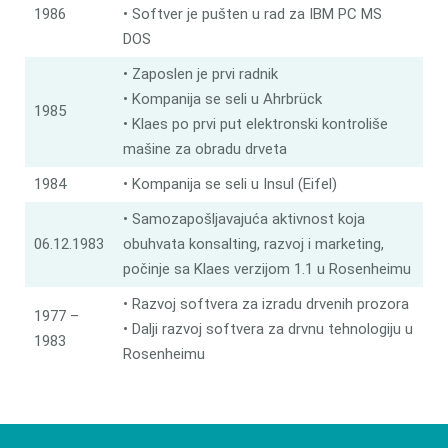
1986
• Softver je pušten u rad za IBM PC MS
DOS
• Zaposlen je prvi radnik
• Kompanija se seli u Ahrbrück
1985
• Klaes po prvi put elektronski kontroliše
mašine za obradu drveta
1984
• Kompanija se seli u Insul (Eifel)
• Samozapošljavajuća aktivnost koja
06.12.1983
obuhvata konsalting, razvoj i marketing,
počinje sa Klaes verzijom 1.1 u Rosenheimu
• Razvoj softvera za izradu drvenih prozora
1977 –
• Dalji razvoj softvera za drvnu tehnologiju u
1983
Rosenheimu