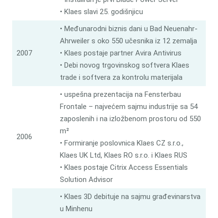
• Klaes slavi 25. godišnjicu
• Međunarodni biznis dani u Bad Neuenahr-
Ahrweiler s oko 550 učesnika iz 12 zemalja
2007
• Klaes postaje partner Avira Antivirus
• Debi novog trgovinskog softvera Klaes
trade i softvera za kontrolu materijala
• uspešna prezentacija na Fensterbau
Frontale – najvećem sajmu industrije sa 54
zaposlenih i na izložbenom prostoru od 550
m²
2006
• Formiranje poslovnica Klaes CZ s.r.o.,
Klaes UK Ltd, Klaes RO s.r.o. i Klaes RUS
• Klaes postaje Citrix Access Essentials
Solution Advisor
• Klaes 3D debituje na sajmu građevinarstva
u Minhenu