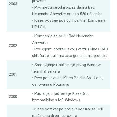
prozora
2003
• Prvi međunarodni biznis dani u Bad
Neuenahr-Ahrweiler sa oko 550 učesnika
• Klaes postaje poslovni partner kompanija
HP i Oki
• Kompanija se seli u Bad Neuenahr-
Ahrweiler
2002
• Prvi klijenti dobijaju svoju verziju Klaes CAD
uključujući automatsko generisanje preseka
• Sastavljanje i instalacija prvog Window
terminal servera
2001
• Prva poslovnica, Klaes Polska Sp. U o.o.,
osnovana u Poznanju
• Puštanje u rad verzije Klaes 6.0,
2000
kompatibilne s MS Windows
• Klaes softver po prvi put kontroliše CNC
mašine za drvene prozore