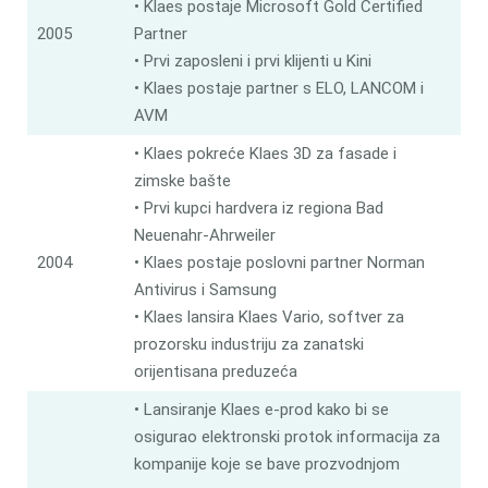
• Klaes postaje Microsoft Gold Certified
2005
Partner
• Prvi zaposleni i prvi klijenti u Kini
• Klaes postaje partner s ELO, LANCOM i
AVM
• Klaes pokreće Klaes 3D za fasade i
zimske bašte
• Prvi kupci hardvera iz regiona Bad
Neuenahr-Ahrweiler
2004
• Klaes postaje poslovni partner Norman
Antivirus i Samsung
• Klaes lansira Klaes Vario, softver za
prozorsku industriju za zanatski
orijentisana preduzeća
• Lansiranje Klaes e-prod kako bi se
osigurao elektronski protok informacija za
kompanije koje se bave prozvodnjom