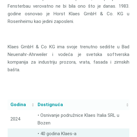
Fensterbau verovatno ne bi bila ono što je danas. 1983.
godine osnovao je Horst Klaes GmbH & Co. KG u
Rosenheimu kao jedini zaposleni.
Klaes GmbH & Co KG ima svoje trenutno sedište u Bad
Neuenahr-Ahrweiler i vodeća je svetska softverska
kompanija za industriju prozora, vrata, fasada i zimskih
bašta.
Godina
Dostignuća
• Osnivanje podružnice Klaes Italia SRL u
2024
Bozen
• 40 godina Klaes-a