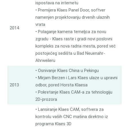
ispostava na internetu
• Premijera Klaes Panel Door, softver
namenjen projektovanju drvenih ulaznih
vrata
2014
• Polaganje kamena temeljca za novu
zgradu - Klaes raste i gradi novi poslovni
kompleks za nova radna mesta, pored već
postojećeg sedišta u Bad Neuenahr-
Ahrweileru
• Osnivanje Klaes China u Pekingu
• Mirjam Berzen i Lars Klaes ulaze u upravni
2013
odbor, pored Horsta Klaesa
• Pokretanje Klaes CAM-a za tehnologiju
2D-prozora
• Lansiranje Klaes CAM, softvera za
kontrolu vaših CNC mašina direktno iz
programa Klaes 3D