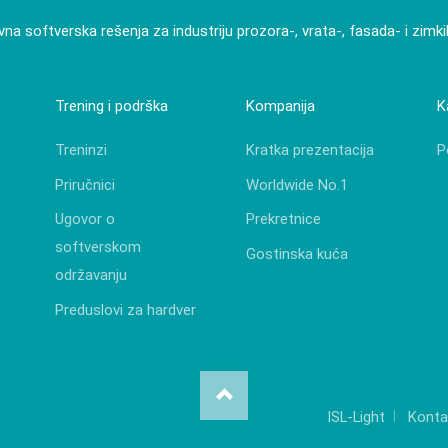
vna softverska rešenja za industriju prozora-, vrata-, fasada- i zimk
Trening i podrška
Kompanija
K
Treninzi
Kratka prezentacija
P
Priručnici
Worldwide No.1
Ugovor o
Prekretnice
softverskom
Gostinska kuća
održavanju
Preduslovi za hardver
ISL-Light
Konta