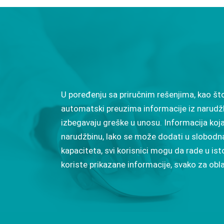
U poređenju sa priručnim rešenjima, kao što
automatski preuzima informacije iz narudž
izbegavaju greške u unosu. Informacija koja
narudžbinu, lako se može dodati u slobodna 
kapaciteta, svi korisnici mogu da rade u i
koriste prikazane informacije, svako za obl