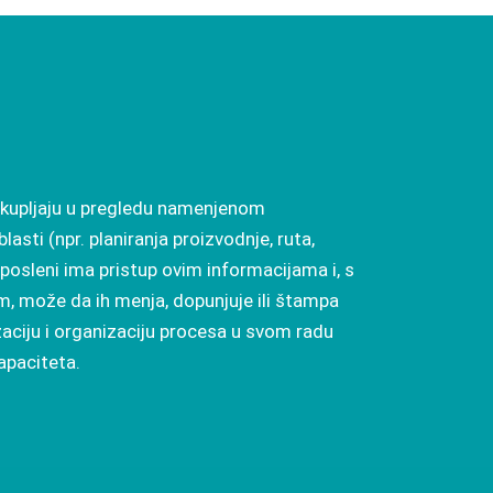
 skupljaju u pregledu namenjenom
asti (npr. planiranja proizvodnje, ruta,
aposleni ima pristup ovim informacijama i, s
, može da ih menja, dopunjuje ili štampa
izaciju i organizaciju procesa u svom radu
kapaciteta.