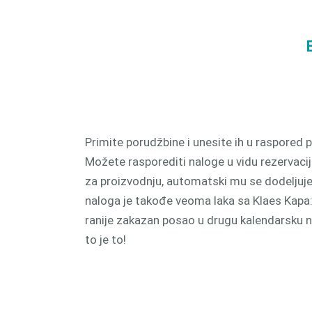
proizv
CAM 
Primite porudžbine i unesite ih u raspored 
Možete rasporediti naloge u vidu rezervacij
za proizvodnju, automatski mu se dodeljuje
naloga je takođe veoma laka sa Klaes Kapa
ranije zakazan posao u drugu kalendarsku ned
to je to!