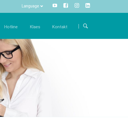
Language
Прескочи
навигацију
Hotline
Klaes
Kontakt
arijera
Komunikacija
Internacionalno
šim
ostanite deo našeg međunarodnog tima i
Sve informacije na samo jedan klik
Put do nas
održite nas svojim stručnim znanjem.
mišem – Centralno i transparentno.
 održavanju
Kontakt formular
onude za posao
Info Manager
CRM
DMS
openTRANS
s trade
Klaes 3D
versko rešenje
Za konstrukcije staklenih
rgovce
bašti I fasada