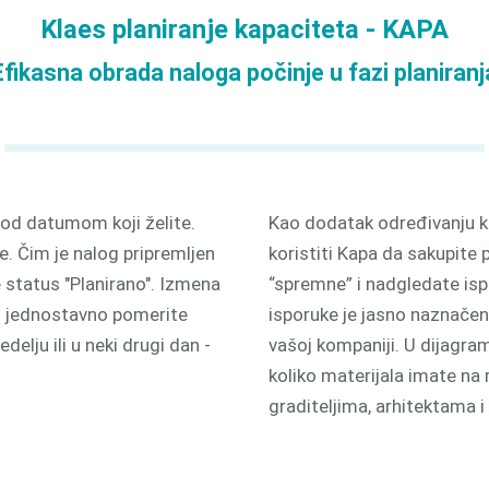
odnjom
Klaes planiranje kapaciteta - KAPA
3D
Efikasna obrada naloga počinje u fazi planiranj
pod datumom koji želite.
Kao dodatak određivanju k
e. Čim je nalog pripremljen
koristiti Kapa da sakupite 
 status "Planirano". Izmena
“spremne” i nadgledate is
: jednostavno pomerite
isporuke je jasno naznačen
elju ili u neki drugi dan -
vašoj kompaniji. U dijagra
koliko materijala imate na
graditeljima, arhitektama 