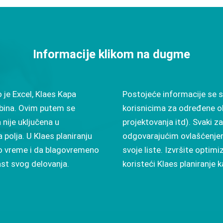
Informacije klikom na dugme
 je Excel, Klaes Kapa
Postojeće informacije se
bina. Ovim putem se
korisnicima za određene obl
 nije uključena u
projektovanja itd). Svaki z
polja. U Klaes planiranju
odgovarajućim ovlašćenjem
sto vreme i da blagovremeno
svoje liste. Izvršite optim
ast svog delovanja.
koristeći Klaes planiranje 