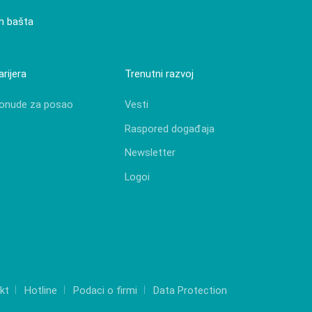
ih bašta
arijera
Trenutni razvoj
onude za posao
Vesti
Raspored događaja
Newsletter
Logoi
kt
Hotline
Podaci o firmi
Data Protection