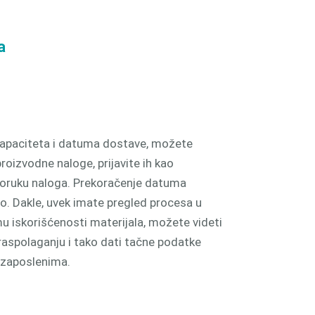
a
apaciteta i datuma dostave, možete
proizvodne naloge, prijavite ih kao
poruku naloga. Prekoračenje datuma
o. Dakle, uvek imate pregled procesa u
mu iskorišćenosti materijala, možete videti
 raspolaganju i tako dati tačne podatke
i zaposlenima.