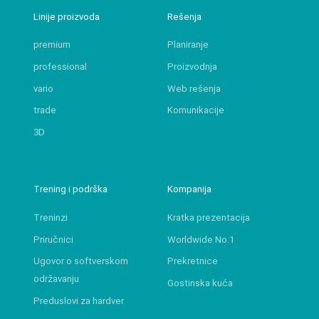
Linije proizvoda
Rešenja
premium
Planiranje
professional
Proizvodnja
vario
Web rešenja
trade
Komunikacije
3D
Trening i podrška
Kompanija
Treninzi
Kratka prezentacija
Priručnici
Worldwide No.1
Ugovor o softverskom
Prekretnice
održavanju
Gostinska kuća
Preduslovi za hardver