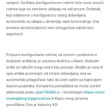
varijanti. Sa Klaes konfiguratorom roletni ćete moći unositi
roletne koje se savršeno uklapaju na vaš prozor. Dodatak,
koji odaberete u konfiguratoru vašeg dobavljača,
automatski se uklapa u dimenzije vaše konstrukcije. Ova
provera verodostojnosti vam omogućava najviši nivo
sigurnosti.
Potpuno konfigurisana roletna, sa cenom i podacima o
dodatnm artiklima, je uvezena direktno u Klaes. Slobodni
artikli se takođe mogu uneti kao pozicije. Ukoliko je cena ili
opis artikla promenjen od strane dobavljača, ona se
automatski prilagođava tako da uvek radite sa najnovijom
bazom podataka. Kompletna porudžbina se može izvršiti
elektronski preko
openTRANS
-a – korišćenjem
Klaes-ovom
materijalnog knjigovodstva
ili Klaes-ovog sistema
porudžbina. Ovo je Industry 4.0!