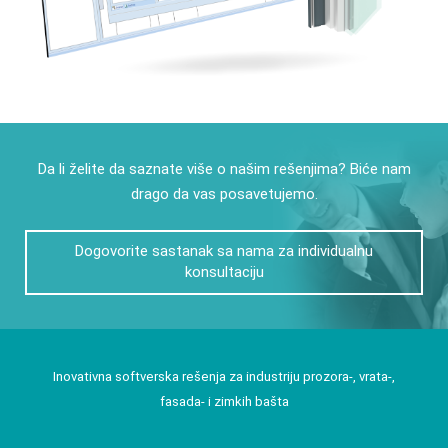
Da li želite da saznate više o našim rešenjima? Biće nam
drago da vas posavetujemo.
Dogovorite sastanak sa nama za individualnu
konsultaciju
Inovativna softverska rešenja za industriju prozora-, vrata-,
fasada- i zimkih bašta