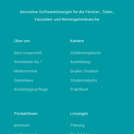
Innovative Softwarelösungen für die Fenster-, Türen-,
Fassaden- und Wintergartenbranche
Über uns
Karriere
Kurz vorgestellt
Stellenangebote
Worldwide No.1
Ausbildung
Meilensteine
Duales Studium
Gästehaus
Studentenjobs
Kindertagespflege
Praktikum
Produktlinien
Lösungen
premium
Planung