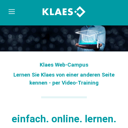
Klaes Web-Campus
Lernen Sie Klaes von einer anderen Seite
kennen - per Video-Training
einfach. online. lernen.