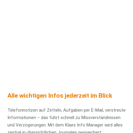
automatisierten Benachrichtigungen Ihre Projekte
effizienter steuern, erklären Ihnen Tim Söller (Klaes) und
Thomas Busch (Klaes) in unserer kostenlosen Web-
Präsentation am
04. November 2025
um
10.00 Uhr
. Jörn
Heinrich (Heinrich Fenster) gibt spannende Einblicke aus der
Praxis und zeigt, wie der Klaes Info Manager den Workflow
in seinem Unternehmen spürbar verbessert hat.
Jetzt anmelden
Alle wichtigen Infos jederzeit im Blick
Telefonnotizen auf Zetteln, Aufgaben per E-Mail, verstreute
Informationen – das führt schnell zu Missverständnissen
und Verzögerungen. Mit dem Klaes Info Manager wird alles
zentral in übersichtlichen Journalen gespeichert: