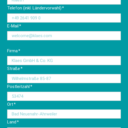
Pflichtfeld
Telefon (inkl. Ländervorwahl)
*
Pflichtfeld
E-Mail
*
Pflichtfeld
Firma
*
Pflichtfeld
Straße
*
Pflichtfeld
Postleitzahl
*
Pflichtfeld
Ort
*
Pflichtfeld
Land
*