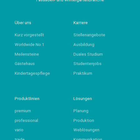
Über uns
Karriere
Kurz vorgestellt
Stellenangebote
Worldwide No.1
Ausbildung
Meilensteine
Duales Studium
Gästehaus
Studentenjobs
Kindertagespflege
Praktikum
Produktlinien
Lösungen
premium
Planung
professional
Produktion
vario
Weblösungen
trade
Kommunikation