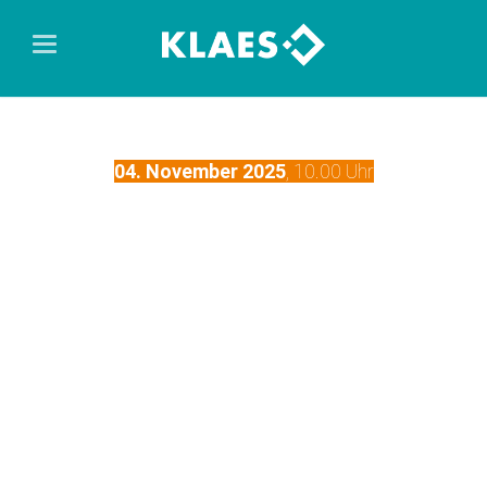
04. November 2025
, 10.00 Uhr
DEMO
Verlieren Sie im Projektalltag manchmal den Überblick? Mit
dem Klaes Info Manager organisieren Sie Ihre
Kommunikations- und Informationsprozesse und halten
alle Mitarbeiter jederzeit auf dem aktuellen Stand. Wie Sie
mit klar strukturierten Informationswegen und