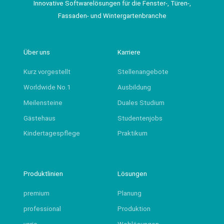
Innovative Softwarelösungen für die Fenster-, Türen-,
Fassaden- und Wintergartenbranche
Über uns
Karriere
Kurz vorgestellt
Stellenangebote
Worldwide No.1
Ausbildung
Meilensteine
Duales Studium
Gästehaus
Studentenjobs
Kindertagespflege
Praktikum
Produktlinien
Lösungen
premium
Planung
professional
Produktion