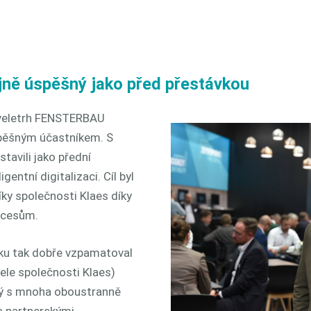
ejně úspěšný jako před přestávkou
l veletrh FENSTERBAU
pěšným účastníkem. S
avili jako přední
gentní digitalizaci. Cíl byl
íky společnosti Klaes díky
ocesům.
rku tak dobře vzpamatoval
tele společnosti Klaes)
ný s mnoha oboustranně
a partnerskými