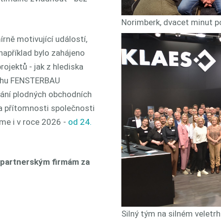
Norimberk, dvacet minut po
rně motivující událostí,
například bylo zahájeno
ojektů - jak z hlediska
etrhu FENSTERBAU
ání plodných obchodních
 a přítomnosti společnosti
íme i v roce 2026 -
od 24.
partnerským firmám za
Silný tým na silném veletrh