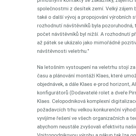
společnostmi z desítek zemí. Velký zájem by
také o další vývoj a propojování výrobních st
rozhodnutí návštěvníků byla pozoruhodná, t
počet návštěvníků byl nižší. A rozhodnutí p
až pátek se ukázalo jako mimořádně pozitiv
návštěvnosti veletrhu."
Na letošním vystoupení na veletrhu stojí z
času a plánování montáží Klaes, které umož
objednávek, a dále Klaes e-prod horizont, Al
konfigurátorů (Dodavatelé rolet a dveře Pir
Klaes. Celopodniková komplexní digitalizac
požadavcích trhu velkou konkurenční výhod
vyvíjíme řešení ve všech organizačních a t
abychom neustále zvyšovali efektivitu naši
Vnitropodnikovou výrobu a nákup tak lze op