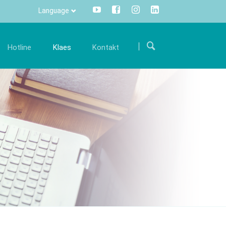
Language
Přeskočit
navigaci
Hotline
Klaes
Kontakt
ariéra
Komunikace
Kontakty
mi
taňte se součástí mezinárodního týmu a
Všechny informace stisknutím
Kde nás najdete
odpořte nás svými zkušenostmi.
tlačítka - centrálně a transparentně.
twaru
Kontaktní formulář
olná místa
Info Manager
CRM
DMS
openTRANS
s trade
Klaes 3D
řešení pro
Řešení pro výrobu zimních
odníky
zahrad a fasád