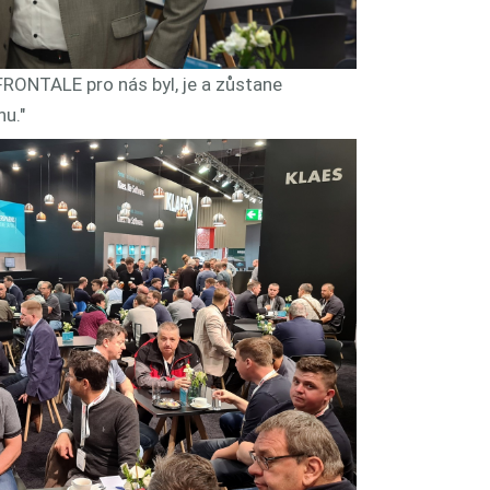
RONTALE pro nás byl, je a zůstane
u."