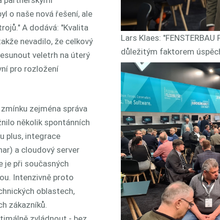
l o naše nová řešení, ale
rojů." A dodává: "Kvalita
Lars Klaes: "FENSTERBAU F
akže nevadilo, že celkový
důležitým faktorem úspěch
řesunout veletrh na úterý
ní pro rozložení
a zmínku zejména správa
nilo několik spontánních
u plus, integrace
nar) a cloudový server
e je při současných
ou. Intenzivně proto
echnických oblastech,
ch zákazníků.
timálně zvládnout - bez