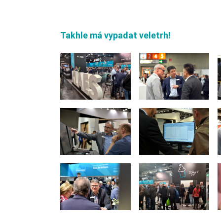
Takhle má vypadat veletrh!