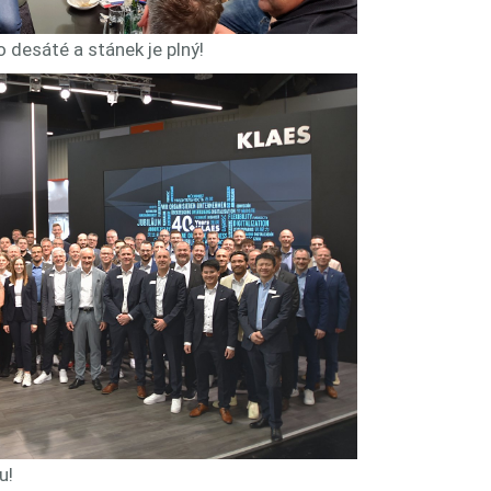
 desáté a stánek je plný!
u!