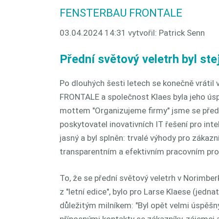
FENSTERBAU FRONTALE
03.04.2024 14:31
vytvořil: Patrick Senn
Přední světový veletrh byl st
Po dlouhých šesti letech se konečně vráti
FRONTALE a společnost Klaes byla jeho ús
mottem "Organizujeme firmy" jsme se předst
poskytovatel inovativních IT řešení pro inteli
jasný a byl splněn: trvalé výhody pro zákazn
transparentním a efektivním pracovním pr
To, že se přední světový veletrh v Norimbe
z "letní edice", bylo pro Larse Klaese (jedna
důležitým milníkem: "Byl opět velmi úspěš
přínosnými kontakty se zákazníky, zájemci 