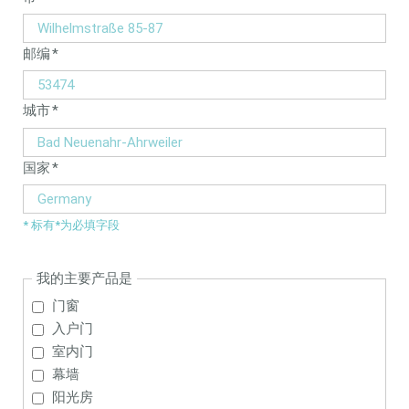
field
Mandatory
邮编
*
field
Mandatory
城市
*
field
Mandatory
国家
*
field
* 标有*为必填字段
我的主要产品是
门窗
入户门
室内门
幕墙
阳光房