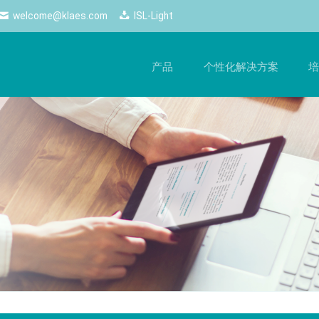
welcome@klaes.com
ISL-Light
产品
个性化解决方案
培
管理
最新动态
网络解决方案
培
的
工作流程，提升生产质量
随时掌握最新动态 ——Klaes的所有新闻和重要活动
使用网络解决方案，尽享自由
手
一目了然。
化生产
网络商店
软
新闻
控制
经销商端口
硬
电子期刊
配置器
商务云
Logos
配置
网页跟踪
Klaes professional
Klaes trade
计师
经销商云服务
自动化生产、适合各类门窗制造
经销商门窗设计软件解决
2D
商的全方位软件解决方案
3D