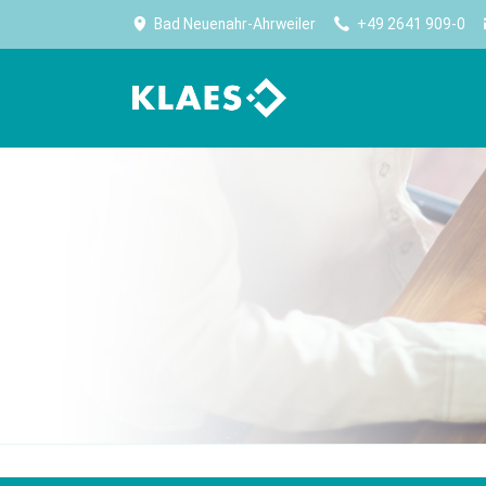
Bad Neuenahr-Ahrweiler
+49 2641 909-0
计划生产
公司
生产
高效生产始于规划
Klaes——门窗、幕墙、阳光房行业内，全球最大
优化
软件供应商。
生产能力规划
无纸
公司简介
采购及库存管理
设备
Worldwide No.1
报表
卷帘
大事记
CE 认证
门板
住宿
Klaes premium
门设
适合门窗制造专家的全方位解决方案
实现
CAM 
CAM 