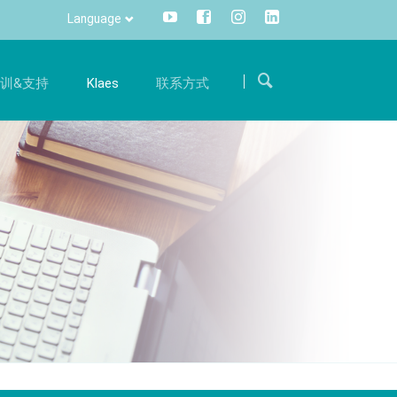
Language
Skip
navigation
训&支持
Klaes
联系方式
求职
沟通
训
国际
体验
成为我们国际团队的一员，用您的专业知识支持我
一键便可获取所有信息，灵活，全面
册
热线电话
们。
信息管理
件升级服务
旅程
招聘
CRM
件准备
联系方式
DMS
Klaes 3D
方案
阳光房、幕墙软件解决方案