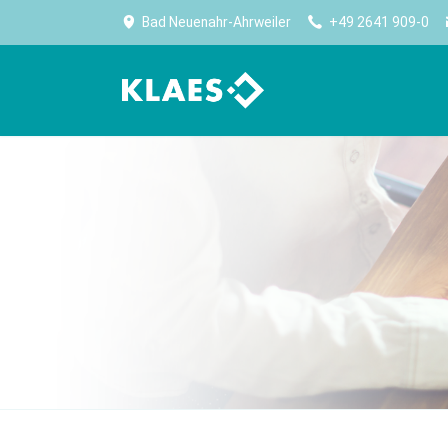
Bad Neuenahr-Ahrweiler
+49 2641 909-0
计划生产
公司
生产
高效生产始于规划
Klaes——门窗、幕墙、阳光房行业内，全球最大
优化
软件供应商。
生产能力规划
无纸
公司简介
采购及库存管理
设备
Worldwide No.1
报表
卷帘
大事记
CE 认证
门板
住宿
Klaes premium
门设
适合门窗制造专家的全方位解决方案
实现
CAM 
CAM 