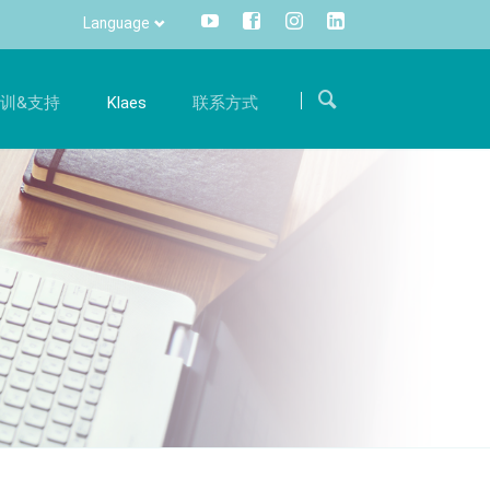
Language
Skip
navigation
训&支持
Klaes
联系方式
求职
沟通
训
国际
体验
成为我们国际团队的一员，用您的专业知识支持我
一键便可获取所有信息，灵活，全面
册
热线电话
们。
信息管理
件升级服务
旅程
招聘
CRM
件准备
联系方式
DMS
Klaes 3D
方案
阳光房、幕墙软件解决方案