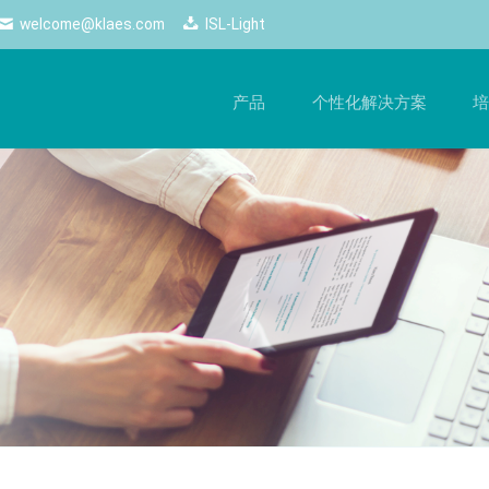
welcome@klaes.com
ISL-Light
产品
个性化解决方案
培
管理
最新动态
网络解决方案
培
的
工作流程，提升生产质量
随时掌握最新动态 ——Klaes的所有新闻和重要活动
使用网络解决方案，尽享自由
手
一目了然。
化生产
网络商店
软
新闻
控制
经销商端口
硬
电子期刊
配置器
商务云
Logos
配置
网页跟踪
Klaes professional
Klaes trade
计师
经销商云服务
自动化生产、适合各类门窗制造
经销商门窗设计软件解决
2D
商的全方位软件解决方案
3D