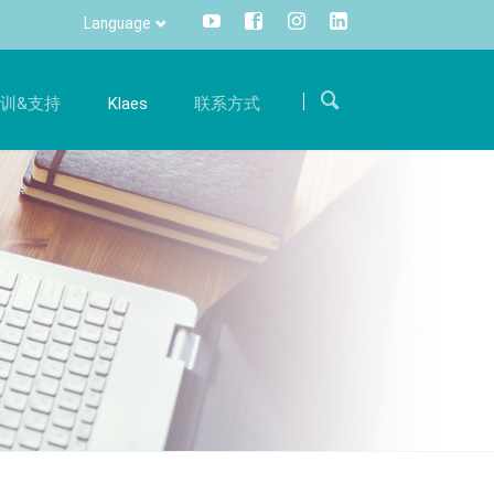
Language
Skip
navigation
训&支持
Klaes
联系方式
求职
沟通
训
国际
体验
成为我们国际团队的一员，用您的专业知识支持我
一键便可获取所有信息，灵活，全面
册
热线电话
们。
信息管理
件升级服务
旅程
招聘
CRM
件准备
联系方式
DMS
Klaes 3D
方案
阳光房、幕墙软件解决方案