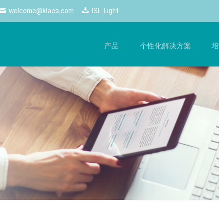
welcome@klaes.com
ISL-Light
产品
个性化解决方案
培
管理
最新动态
网络解决方案
培
的
工作流程，提升生产质量
随时掌握最新动态 ——Klaes的所有新闻和重要活动
使用网络解决方案，尽享自由
手
一目了然。
化生产
网络商店
软
新闻
控制
经销商端口
硬
电子期刊
配置器
商务云
Logos
配置
网页跟踪
Klaes professional
Klaes trade
计师
经销商云服务
自动化生产、适合各类门窗制造
经销商门窗设计软件解决
2D
商的全方位软件解决方案
3D