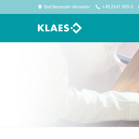
Bad Neuenahr-Ahrweiler
+49 2641 909-0
计划生产
公司
生产
高效生产始于规划
Klaes——门窗、幕墙、阳光房行业内，全球最大
优化
软件供应商。
生产能力规划
无纸
公司简介
采购及库存管理
设备
Worldwide No.1
报表
卷帘
大事记
CE 认证
门板
住宿
Klaes premium
门设
适合门窗制造专家的全方位解决方案
实现
CAM 
CAM 