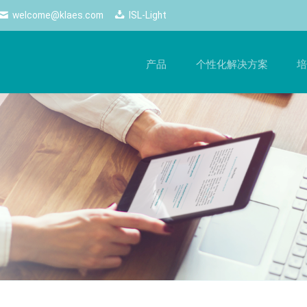
welcome@klaes.com
ISL-Light
产品
个性化解决方案
培
管理
最新动态
网络解决方案
培
的
工作流程，提升生产质量
随时掌握最新动态 ——Klaes的所有新闻和重要活动
使用网络解决方案，尽享自由
手
一目了然。
化生产
网络商店
软
新闻
控制
经销商端口
硬
电子期刊
配置器
商务云
Logos
配置
网页跟踪
Klaes professional
Klaes trade
计师
经销商云服务
自动化生产、适合各类门窗制造
经销商门窗设计软件解决
2D
商的全方位软件解决方案
3D