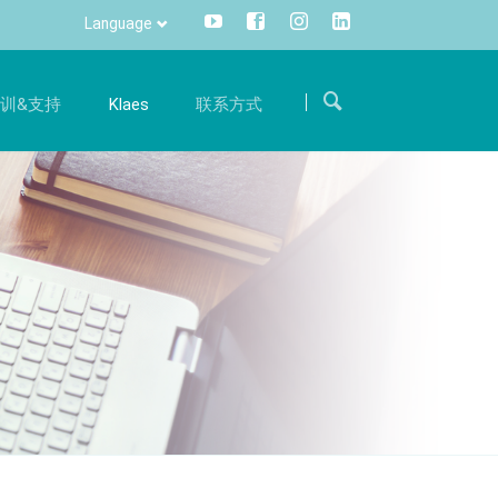
Language
Skip
navigation
训&支持
Klaes
联系方式
求职
沟通
训
国际
体验
成为我们国际团队的一员，用您的专业知识支持我
一键便可获取所有信息，灵活，全面
册
热线电话
们。
信息管理
件升级服务
旅程
招聘
CRM
件准备
联系方式
DMS
Klaes 3D
方案
阳光房、幕墙软件解决方案