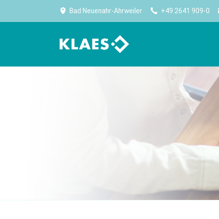
Bad Neuenahr-Ahrweiler
+49 2641 909-0
计划生产
公司
生产
高效生产始于规划
Klaes——门窗、幕墙、阳光房行业内，全球最大
优化
软件供应商。
生产能力规划
无纸
公司简介
采购及库存管理
设备
Worldwide No.1
报表
卷帘
大事记
CE 认证
门板
住宿
Klaes premium
门设
适合门窗制造专家的全方位解决方案
实现
CAM 
CAM 