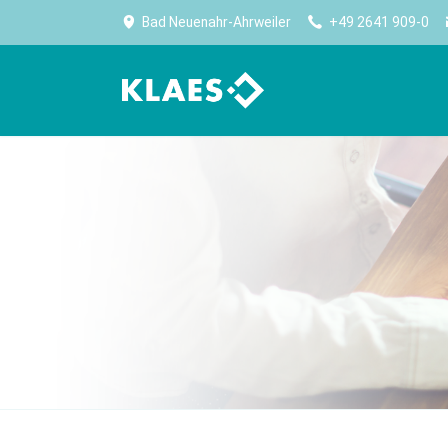
Bad Neuenahr-Ahrweiler
+49 2641 909-0
计划生产
公司
生产
高效生产始于规划
Klaes——门窗、幕墙、阳光房行业内，全球最大
优化
软件供应商。
生产能力规划
无纸
公司简介
采购及库存管理
设备
Worldwide No.1
报表
卷帘
大事记
CE 认证
门板
住宿
Klaes premium
门设
适合门窗制造专家的全方位解决方案
实现
CAM 
CAM 