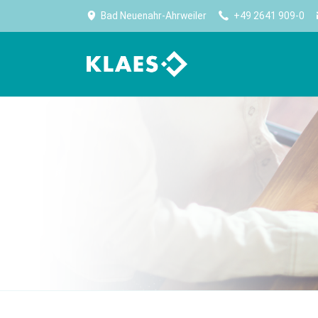
Bad Neuenahr-Ahrweiler
+49 2641 909-0
计划生产
公司
生产
高效生产始于规划
Klaes——门窗、幕墙、阳光房行业内，全球最大
优化
软件供应商。
生产能力规划
无纸
公司简介
采购及库存管理
设备
Worldwide No.1
报表
卷帘
大事记
CE 认证
门板
住宿
Klaes premium
门设
适合门窗制造专家的全方位解决方案
实现
CAM 
CAM 