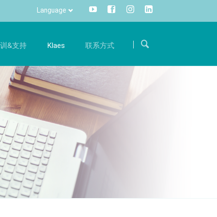
Language
Skip
navigation
训&支持
Klaes
联系方式
求职
沟通
训
国际
体验
成为我们国际团队的一员，用您的专业知识支持我
一键便可获取所有信息，灵活，全面
册
热线电话
们。
信息管理
件升级服务
旅程
招聘
CRM
件准备
联系方式
DMS
Klaes 3D
方案
阳光房、幕墙软件解决方案