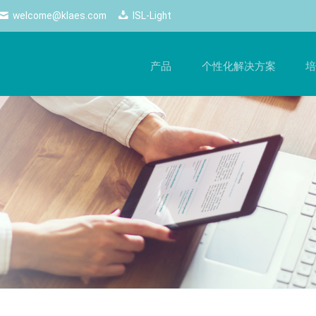
welcome@klaes.com
ISL-Light
产品
个性化解决方案
培
管理
最新动态
网络解决方案
培
的
工作流程，提升生产质量
随时掌握最新动态 ——Klaes的所有新闻和重要活动
使用网络解决方案，尽享自由
手
一目了然。
化生产
网络商店
软
新闻
控制
经销商端口
硬
电子期刊
配置器
商务云
Logos
配置
网页跟踪
Klaes professional
Klaes trade
计师
经销商云服务
自动化生产、适合各类门窗制造
经销商门窗设计软件解决
2D
商的全方位软件解决方案
3D