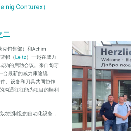
g Conturex）
之二
斯洛伐克销售部）和Achim
司蓝帜（
Leitz
）一起在威力
成功的启动会议。来自匈牙
一台最新的威力康途锐
，就软件、设备和刀具共同协作
的沟通往往能为项目的顺利
帮助您成功控制您的自动化设备，